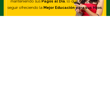
manteniendo sus
Pagos al Día
, lo que nos permite
seguir ofreciendo la
Mejor Educación para sus Hijos
.
Canales de Atención