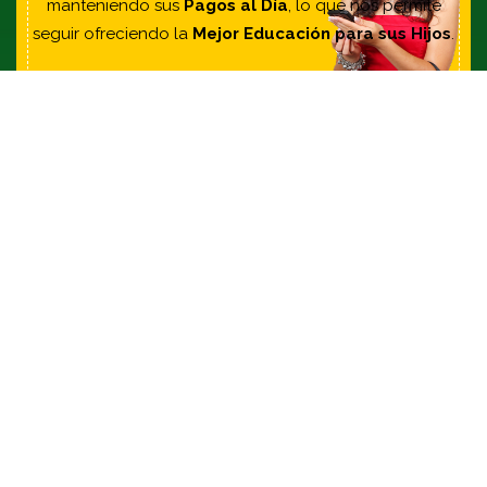
manteniendo sus
Pagos al Día
, lo que nos permite
seguir ofreciendo la
Mejor Educación para sus Hijos
.
Canales de Atención