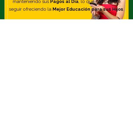
manteniendo sus
Pagos al Día
, lo que nos permite
seguir ofreciendo la
Mejor Educación para sus Hijos
.
Canales de Atención